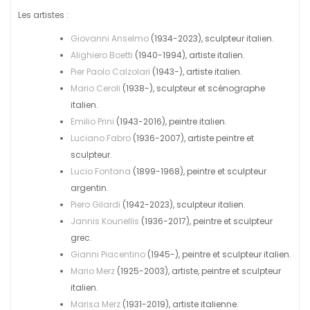
Les artistes
:
Giovanni Anselmo
(1934-2023), sculpteur italien.
Alighiero Boetti
(1940-1994), artiste italien.
Pier Paolo Calzolari
(1943-), artiste italien.
Mario Ceroli
(1938-), sculpteur et scénographe
italien.
Emilio Prini
(1943-2016), peintre italien.
Luciano Fabro
(1936-2007), artiste peintre et
sculpteur.
Lucio Fontana
(1899-1968), peintre et sculpteur
argentin.
Piero Gilardi
(1942-2023), sculpteur italien.
Jannis Kounellis
(1936-2017), peintre et sculpteur
grec.
Gianni Piacentino
(1945-), peintre et sculpteur italien.
Mario Merz
(1925-2003), artiste, peintre et sculpteur
italien.
Marisa Merz
(1931-2019), artiste italienne.