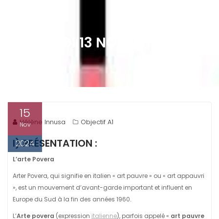
MERCREDI 13 NOVEMBRE : ARTE
POVERA
15
Hélène Innusa
Objectif A1
Nov
I) PRÉSENTATION :
2024
L’arte Povera
Arter Povera, qui signifie en italien « art pauvre » ou « art appauvri
», est un mouvement d’avant-garde important et influent en
Europe du Sud à la fin des années 1960.
L’
Arte povera
(expression
italienne
), parfois appelé «
art pauvre