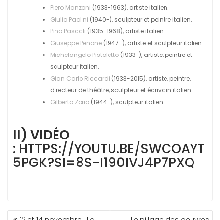
Piero Manzoni
(1933-1963), artiste italien.
Giulio Paolini
(1940-), sculpteur et peintre italien.
Pino Pascali
(1935-1968), artiste italien.
Giuseppe Penone
(1947-), artiste et sculpteur italien.
Michelangelo Pistoletto
(1933-), artiste, peintre et
sculpteur italien.
Gian Carlo Riccardi
(1933-2015), artiste, peintre,
directeur de théâtre, sculpteur et écrivain italien.
Gilberto Zorio
(1944-), sculpteur italien.
II) VIDÉO
:
HTTPS://YOUTU.BE/SWCOAYT
5PGK?SI=8S-I190IVJ4P7PXQ
NAVIGATION
12 et 14 novembre : La
Le pillage des oeuvres