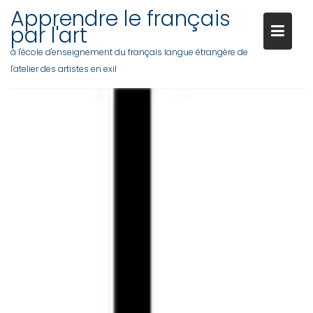
Apprendre le français
par l'art
à l'école d'enseignement du français langue étrangère de
l'atelier des artistes en exil
Skip
to
content