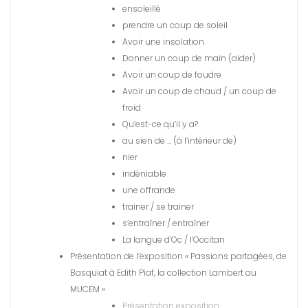
ensoleillé
prendre un coup de soleil
Avoir une insolation
Donner un coup de main (aider)
Avoir un coup de foudre
Avoir un coup de chaud / un coup de
froid
Qu’est-ce qu’il y a?
au sien de … (à l’intérieur de)
nier
indéniable
une offrande
trainer / se trainer
s’entraîner / entraîner
La langue d’Oc / l’Occitan
Présentation de l’exposition « Passions partagées, de
Basquiat à Edith Piaf, la collection Lambert au
MUCEM »
Présentation exposition