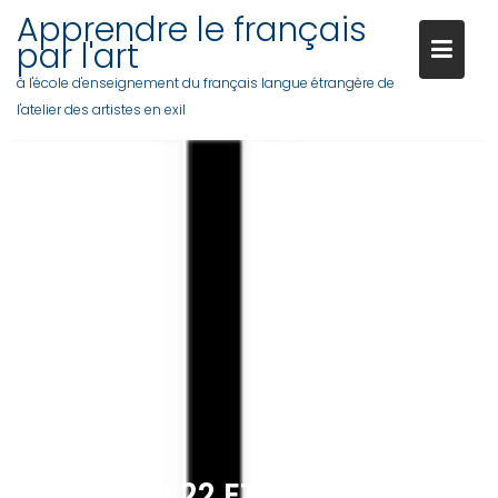
Apprendre le français
par l'art
à l'école d'enseignement du français langue étrangère de
l'atelier des artistes en exil
Skip
to
content
MERCREDI 22 ET VENDREDI 24