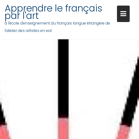
Apprendre le français
par l'art
à l'école d'enseignement du français langue étrangère de
l'atelier des artistes en exil
Skip
to
content