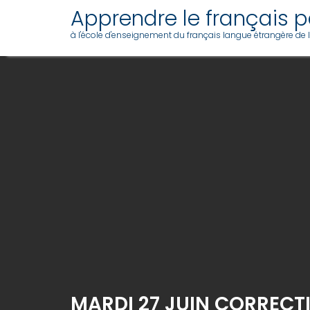
Skip
Apprendre le français pa
to
à l'école d'enseignement du français langue étrangère de l'a
content
MARDI 27 JUIN CORRECTI