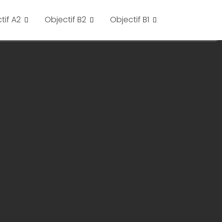
tif A2
Objectif B2
Objectif B1