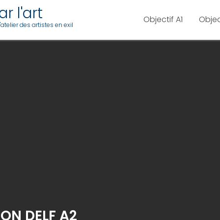
r l'art
Objectif A1
Objec
telier des artistes en exil
ON DELF A2