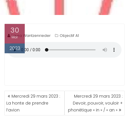
30
Laura Wantzenrieder
Objectif A1
Mar
2023
NAVIGATION
Mercredi 29 mars 2023 :
Mercredi 29 mars 2023 :
DE
La honte de prendre
Devoir, pouvoir, vouloir +
L’ARTICLE
l’avion
phonétique « in » / « an »