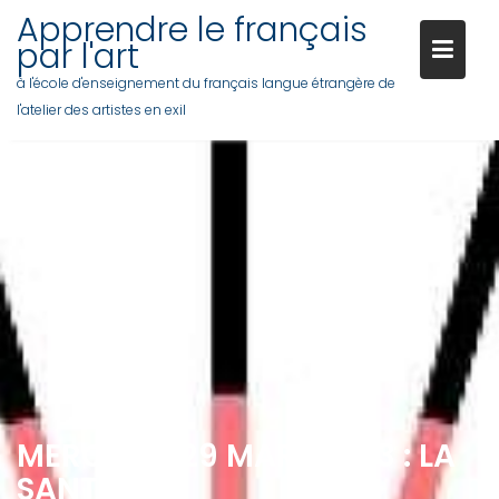
Skip
Apprendre le français
to
par l'art
content
à l'école d'enseignement du français langue étrangère de
l'atelier des artistes en exil
MERCREDI 29 MARS 2023 : LA
SANTÉ