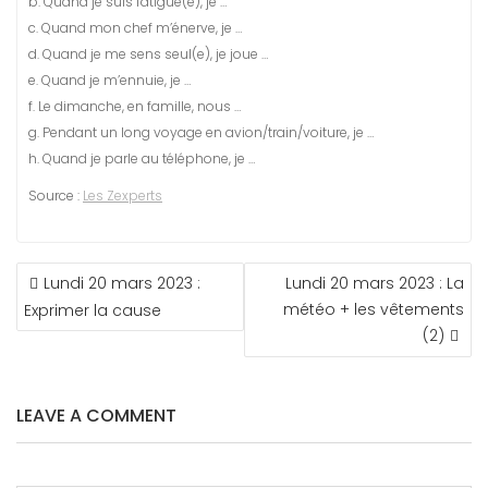
b. Quand je suis fatigué(e), je …
c. Quand mon chef m’énerve, je …
d. Quand je me sens seul(e), je joue …
e. Quand je m’ennuie, je …
f. Le dimanche, en famille, nous …
g. Pendant un long voyage en avion/train/voiture, je …
h. Quand je parle au téléphone, je …
Source :
Les Zexperts
NAVIGATION
Lundi 20 mars 2023 :
Lundi 20 mars 2023 : La
DE
météo + les vêtements
Exprimer la cause
L’ARTICLE
(2)
LEAVE A COMMENT