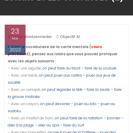
23
Laura Wantzenrieder
Objectif A1
Mar
1. Avec le vocabulaire de la carte mentale (
cours
2023
précédent
), pensez aux loisirs que vous pouvez pratiquer
avec les objets suivants :
– Avec une aiguille,
on peut faire du tricot – faire de la couture.
– Avec une table,
on peut jouer aux cartes – jouer aux jeux de
société.
– Avec un canapé,
on peut regarder la télé – faire la sieste – faire
la grasse matinée.
– Avec un crayon,
on peut dessiner – jouer au loto – jouer au
sudoku.
– Avec un maillot de bain,
on peut faire de la natation – bronzer –
aller à la plage – aller au spa – faire du surf.
– Avec des baguettes,
on peut jouer de la batterie – jouer des