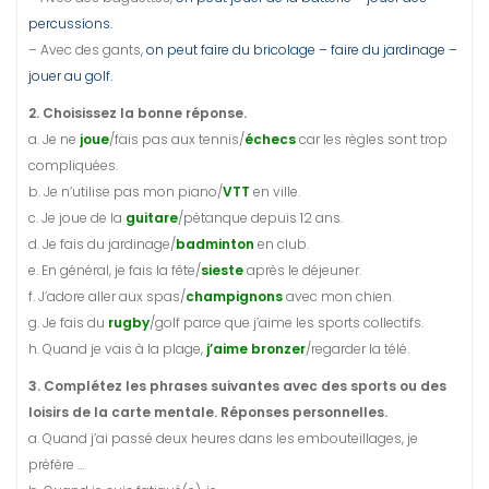
percussions.
– Avec des gants,
on peut faire du bricolage – faire du jardinage –
jouer au golf.
2. Choisissez la bonne réponse.
a. Je ne
joue
/fais pas aux tennis/
échecs
car les règles sont trop
compliquées.
b. Je n’utilise pas mon piano/
VTT
en ville.
c. Je joue de la
guitare
/pétanque depuis 12 ans.
d. Je fais du jardinage/
badminton
en club.
e. En général, je fais la fête/
sieste
après le déjeuner.
f. J’adore aller aux spas/
champignons
avec mon chien.
g. Je fais du
rugby
/golf parce que j’aime les sports collectifs.
h. Quand je vais à la plage,
j’aime bronzer
/regarder la télé.
3. Complétez les phrases suivantes avec des sports ou des
loisirs de la carte mentale. Réponses personnelles.
a. Quand j’ai passé deux heures dans les embouteillages, je
préfère …