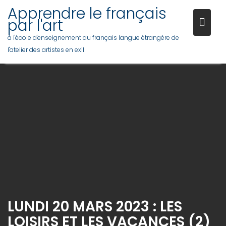
Skip
Apprendre le français
to
par l'art
content
à l'école d'enseignement du français langue étrangère de
l'atelier des artistes en exil
LUNDI 20 MARS 2023 : LES
LOISIRS ET LES VACANCES (2)