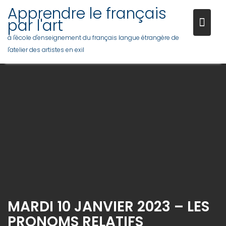
Skip
Apprendre le français
to
par l'art
content
à l'école d'enseignement du français langue étrangère de
l'atelier des artistes en exil
MARDI 10 JANVIER 2023 – LES
PRONOMS RELATIFS