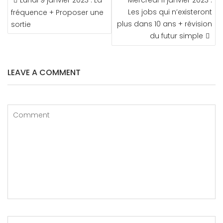
Lundi 9 janvier 2023 : La
Mercredi 11 janvier 2023 :
DE
Les jobs qui n’existeront
fréquence + Proposer une
L’ARTICLE
plus dans 10 ans + révision
sortie
du futur simple
LEAVE A COMMENT