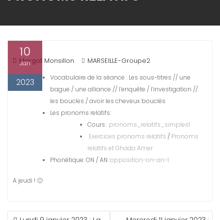
10
Margot Monsillon
MARSEILLE-Groupe2
Jan
Vocabulaire de la séance : Les sous-titres // une
2023
bague / une alliance // l’enquête / l’investigation //
les boucles / avoir les cheveux bouclés
Les pronoms relatifs:
Cours :
pronoms_relatifs_simples1
Exercices pronoms relatifs
/
Pronoms
relatifs et Ghada Amer
Phonétique: ON / AN :
opposition-on-an-1
A jeudi ! 🙂
NAVIGATION