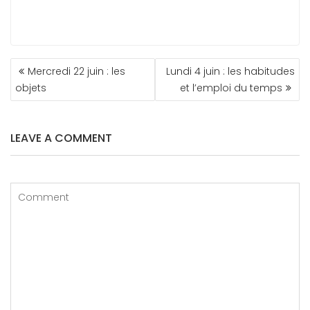
NAVIGATION
Mercredi 22 juin : les
Lundi 4 juin : les habitudes
DE
objets
et l’emploi du temps
L’ARTICLE
LEAVE A COMMENT