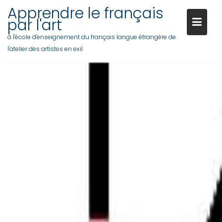
Apprendre le français
par l'art
à l'école d'enseignement du français langue étrangère de
l'atelier des artistes en exil
Skip
to
content