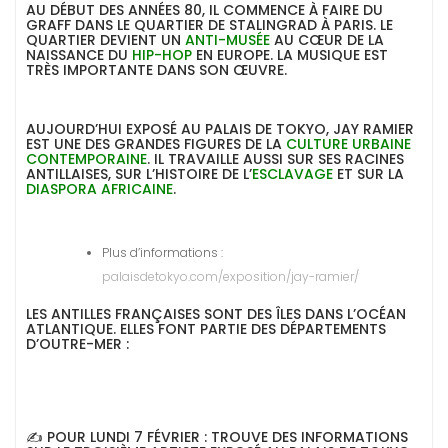
AU DÉBUT DES ANNÉES 80, IL COMMENCE À FAIRE DU
GRAFF DANS LE QUARTIER DE STALINGRAD À PARIS. LE
QUARTIER DEVIENT UN
ANTI-MUSÉE
AU CŒUR DE LA
NAISSANCE DU
HIP-HOP
EN EUROPE. LA MUSIQUE EST
TRÈS IMPORTANTE DANS SON ŒUVRE.
AUJOURD’HUI EXPOSÉ AU PALAIS DE TOKYO, JAY RAMIER
EST UNE DES GRANDES FIGURES DE LA
CULTURE URBAINE
CONTEMPORAINE
. IL TRAVAILLE AUSSI SUR SES RACINES
ANTILLAISES, SUR L’HISTOIRE DE L’
ESCLAVAGE
ET SUR LA
DIASPORA AFRICAINE
.
Plus d’informations :
palaisdetokyo.com/exposition/jay-ramier/
LES ANTILLES FRANÇAISES SONT DES ÎLES DANS L’OCÉAN
ATLANTIQUE. ELLES FONT PARTIE DES DÉPARTEMENTS
D’OUTRE-MER :
✍ POUR LUNDI 7 FÉVRIER : TROUVE DES INFORMATIONS