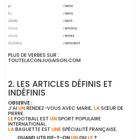
je
v
iens
tu
v
iens
il/elle
v
ient
nous
v
enons
vous
v
enez
ils/elles
v
iennent
PLUS DE VERBES SUR :
TOUTELACONJUGAISON.COM
2. LES ARTICLES DÉFINIS ET
INDÉFINIS
OBSERVE :
J’AI
UN
RENDEZ-VOUS AVEC MARIE,
LA
SŒUR DE
PIERRE.
LE
FOOTBALL EST
UN
SPORT POPULAIRE
INTERNATIONAL.
LA
BAGUETTE EST
UNE
SPÉCIALITÉ FRANÇAISE.
QUAND UTILISE-T-ON
UN
OU
LE
?