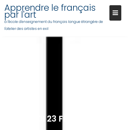
Skip
Apprendre le français
to
par l'art
content
à l'école d'enseignement du français langue étrangère de
l'atelier des artistes en exil
MERCREDI 23 FÉVRIER : JAY
RAMIER