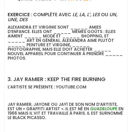
EXERCICE
: COMPLÈTE AVEC
LE, LA, L’, LES
OU
UN,
UNE, DES
ALEXANDRA ET VIRGINIE SONT _____ AMIES
D’ENFANCE. ELLES ONT _____ MÊMES GOÛTS : ELLES
AIMENT _____ MODE ET _____ SHOPPING, ET
_____ ART EN GÉNÉRAL. ALEXANDRA AIME PLUTÔT
_____ PEINTURE ET VIRGINIE, _____
PHOTOGRAPHIE, MAIS ELLE DOIT ACHETER _____
NOUVEL APPAREIL POUR CONTINUER À PRENDRE _____
PHOTOS.
3. JAY RAMIER : KEEP THE FIRE BURNING
L’ARTISTE SE PRÉSENTE :
YOUTUBE.COM
JAY RAMIER, JAYONE OU JAY1 DE SON NOM D’ARTISTE,
EST UN « GRAFFITI ARTIST ». IL EST NÉ EN
GUADELOUPE
EN
1966 MAIS IL VIT ET TRAVAILLE À PARIS. IL EST SURNOMMÉ
LE BLACK PICASSO.