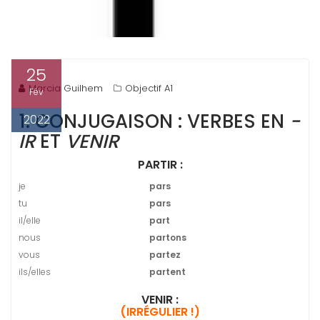
25
Marcia Guilhem
Objectif A1
Fév
1. CONJUGAISON : VERBES EN
-
2022
IR
ET
VENIR
PARTIR :
je
pars
tu
pars
il/elle
part
nous
partons
vous
partez
ils/elles
partent
VENIR :
(IRRÉGULIER !)