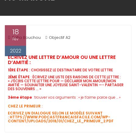
18
Safia Bouchou
Objectif A2
Fév
2022
ECRIVEZ UNE LETTRE D’AMOUR OU UNE LETTRE
D’AMITIÉ :
1ÈRE ÉTAPE
: CHOISISSEZ LE DESTINATAIRE DE VOTRE LETTRE
2ÈME ÉTAPE
: ÉCRIVEZ UNE LISTE DES RAISONS DE CETTE LETTRE :
« J’ÉCRIS CETTE LETTRE POUR — DÉCLARER MON AMOUR/MON
AMITIÉ — SOUHAITER UNE JOYEUSE SAINT-VALENTIN —- PARTAGER
DES SOUVENIRS … »
3ème étape
: trouver vos arguments :
« je t’aime parce que … »
CHEZ LE PRIMEUR :
ECRIVEZ UN DIALOGUE SELON LE MODÈLE SUIVANT
: HTTPS://WWW.PODCASTFRANCAISFACILE.COM/WP-
CONTENT/UPLOADS/2018/01/CHEZ_LE_PRIMEUR_2.PDF