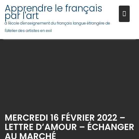
Skip
Apprendre le français
to
par l'art
content
à l'école d'enseignement du français langue étrangère de
l'atelier des artistes en exil
MERCREDI 16 FÉVRIER 2022 –
LETTRE D’AMOUR – ÉCHANGER
AU MARCHÉ