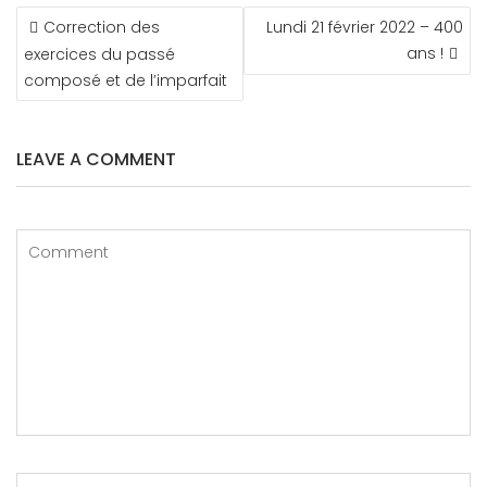
NAVIGATION
Correction des
Lundi 21 février 2022 – 400
DE
ans !
exercices du passé
L’ARTICLE
composé et de l’imparfait
LEAVE A COMMENT