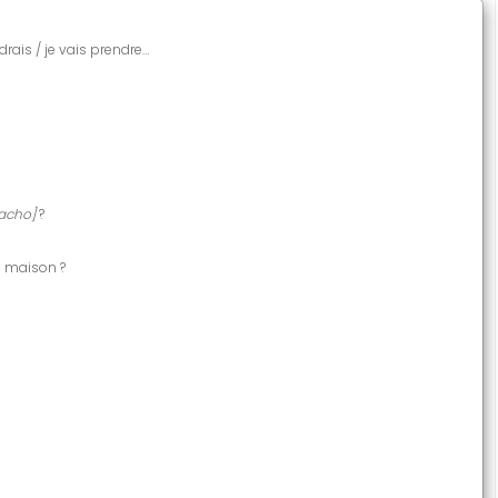
udrais / je vais prendre…
pacho]
?
la maison ?