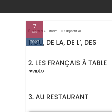
7
Marcia Guilhem
Objectif A1
Fév
1. DU, DE LA, DE L’, DES
2022
2. LES FRANÇAIS À TABLE
👁
VIDÉO
3. AU RESTAURANT