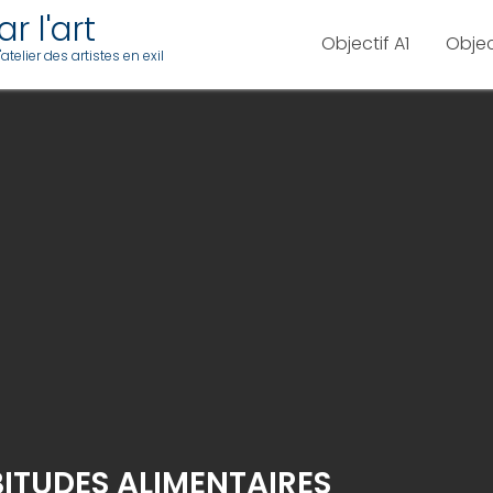
r l'art
Objectif A1
Objec
telier des artistes en exil
ABITUDES ALIMENTAIRES