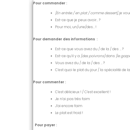
Pour commander :
[En entrée / en plat / comme dessert]
, je vo
Est-ce que je peux avoir… ?
Pour moi, un/une/des… !
Pour demander des informations :
Est-ce que vous avez du / de la / des … ?
Est-ce qu’il y a
[des poivrons]
dans
[le gaz
Vous avez du / de la / des … ?
C’est quoi le plat du jour / la spécialité de 
Pour commenter :
C’est délicieux ! / C’est excellent !
Je n’ai pas très faim
J’ai encore faim
Le plat est froid !
Pour payer :