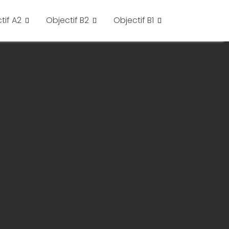
tif A2
Objectif B2
Objectif B1