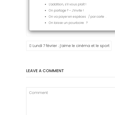
L’addition, s’il vous plaît !
On partage ? – J’invite !
On va payer en espèces / par carte .
On laisse un pourboire ?
NAVIGATION
Lundi 7 février : j’aime le cinéma et le sport
DE
L’ARTICLE
LEAVE A COMMENT