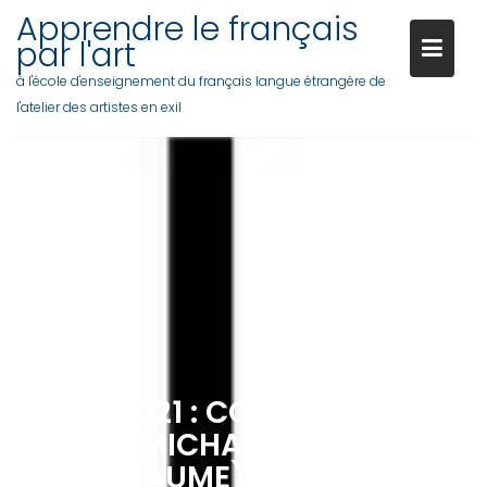
Skip
Apprendre le français
to
par l'art
content
à l'école d'enseignement du français langue étrangère de
l'atelier des artistes en exil
10 MAI 2021 : COMPRÉHENSION
ÉCRITE (MICHAEL SCHMIDT-LE
JEU DE PAUME)