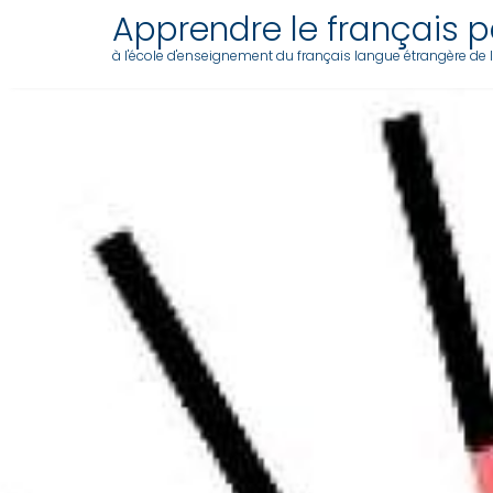
Apprendre le français pa
à l'école d'enseignement du français langue étrangère de l'a
Skip
to
content