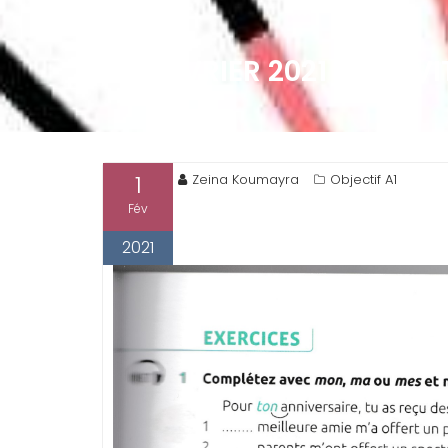
1ER FÉVRIER 2021 : ACTIV
1
Zeina Koumayra
Objectif A1
Fév
2021