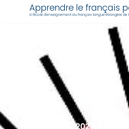
Skip
Apprendre le français pa
to
à l'école d'enseignement du français langue étrangère de l'a
content
18 JANVIER 2021 : PHONÉ