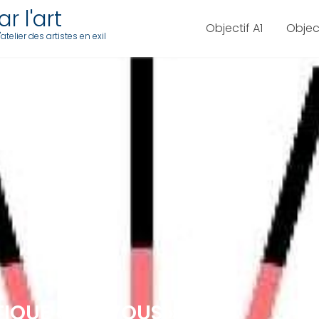
r l'art
Objectif A1
Objec
telier des artistes en exil
TIQUE « TU, VOUS »