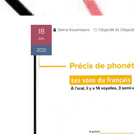
18
Zeina Koumayra
Objectif A1
Objecti
,
Jan
2021