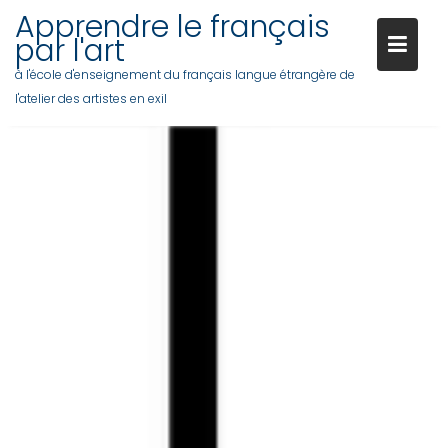
Apprendre le français
par l'art
à l'école d'enseignement du français langue étrangère de
l'atelier des artistes en exil
Skip
to
content