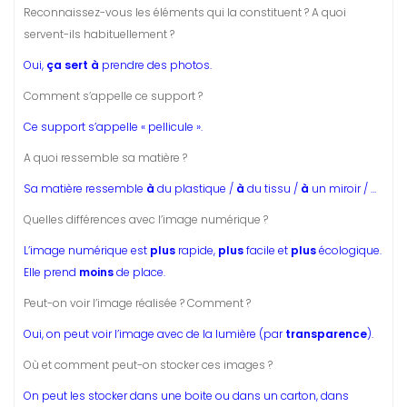
Reconnaissez-vous les éléments qui la constituent ? A quoi
servent-ils habituellement ?
Oui,
ça sert à
prendre des photos.
Comment s’appelle ce support ?
Ce support s’appelle « pellicule ».
A quoi ressemble sa matière ?
Sa matière ressemble
à
du plastique /
à
du tissu /
à
un miroir / …
Quelles différences avec l’image numérique ?
L’image numérique est
plus
rapide,
plus
facile et
plus
écologique.
Elle prend
moins
de place.
Peut-on voir l’image réalisée ? Comment ?
Oui, on peut voir l’image avec de la lumière (par
transparence
).
Où et comment peut-on stocker ces images ?
On peut les stocker dans une boite ou dans un carton, dans