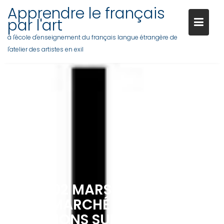
Skip
Apprendre le français
to
par l'art
content
à l'école d'enseignement du français langue étrangère de
l'atelier des artistes en exil
LUNDI 02 MARS 2020 : LE
SUPERMARCHÉ DES IMAGES –
RÉFLEXIONS SUR LES ŒUVRES 2