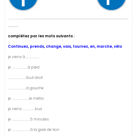
…………………………………………………………………………………………………………………
……………………
………….
complétez par les mots suivants :
Continuez, prends, change, vais, tournez, en, marche, vélo
je viens à…………………..
je ……………………..à pied
…………………………tout droit
…………………………à gauche
je ……………………….le métro
je viens ………………..bus
je …………………………5 minutes
je …………………………à la gare de lion