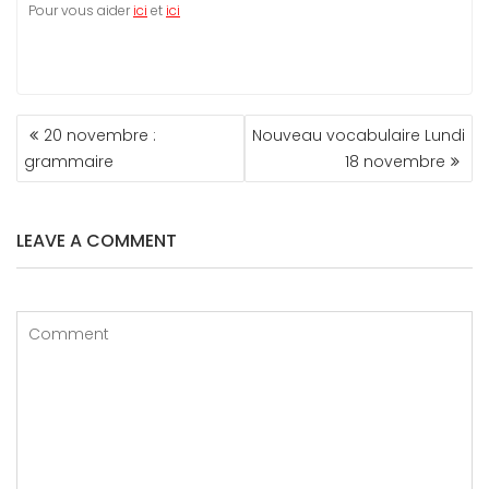
Pour vous aider
ici
et
ici
NAVIGATION
20 novembre :
Nouveau vocabulaire Lundi
DE
grammaire
18 novembre
L’ARTICLE
LEAVE A COMMENT