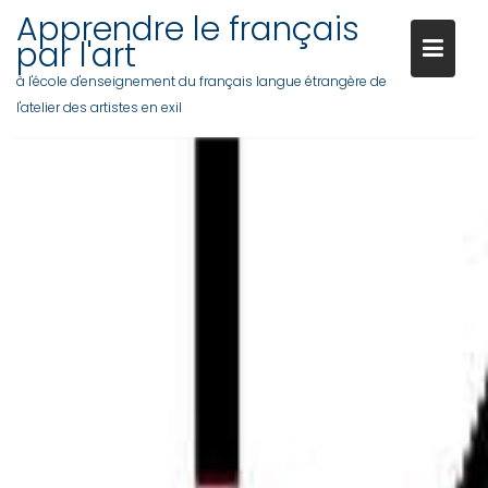
Apprendre le français
par l'art
à l'école d'enseignement du français langue étrangère de
l'atelier des artistes en exil
Skip
to
content