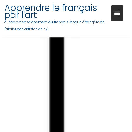
Apprendre le français
par l'art
à l'école d'enseignement du français langue étrangère de
l'atelier des artistes en exil
Skip
to
content