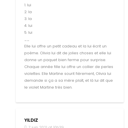
1. lui
2. la
3. la
4. lui
5. lui
__
Elle lui offre un petit cadeau et la lui écrit un
poème. Olivia lui dit de jolies choses et elle lui
donne un paquet bien ferme pour surprise.
Chaque année fille lui offre un collier de perles
violettes. Elle Martine sourit fièrement, Olivia lui
demande si ça a sa mère plaît, et là lui dit que
le violet Martine très bien.
YILDIZ
7 juin 2021 at 10h39