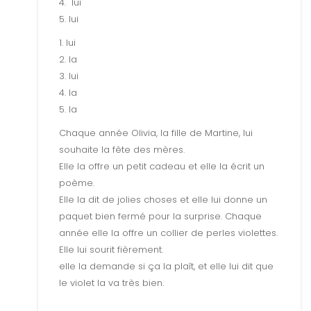
4. lui
5. lui
1. lui
2. la
3. lui
4. la
5. la
Chaque année Olivia, la fille de Martine, lui
souhaite la fête des mères.
Elle la offre un petit cadeau et elle la écrit un
poème.
Elle la dit de jolies choses et elle lui donne un
paquet bien fermé pour la surprise. Chaque
année elle la offre un collier de perles violettes.
Elle lui sourit fièrement.
elle la demande si ça la plaît, et elle lui dit que
le violet la va très bien.