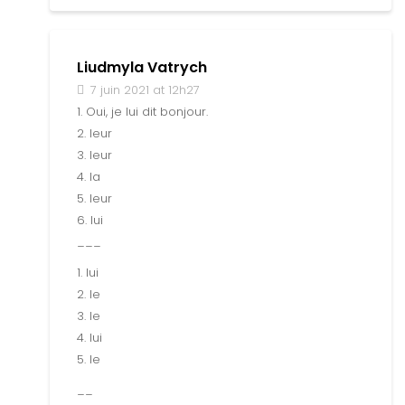
Liudmyla Vatrych
7 juin 2021 at 12h27
1. Oui, je lui dit bonjour.
2. leur
3. leur
4. la
5. leur
6. lui
___
1. lui
2. le
3. le
4. lui
5. le
__