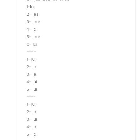
1-la
2- les
3- leur
4- la
5- leur
6- lui
——–
1- lui
2- le
3- le
4- lui
5- lui
——-
1- lui
2- la
3- lui
4- la
5- la