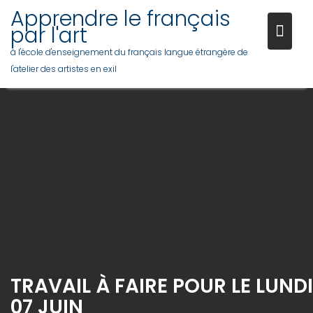
Skip
Apprendre le français
to
par l'art
content
à l'école d'enseignement du français langue étrangère de
l'atelier des artistes en exil
TRAVAIL À FAIRE POUR LE LUNDI
07 JUIN