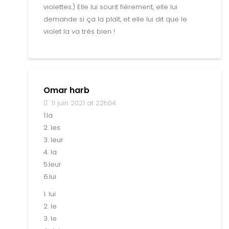
violettes.) Elle lui sourit fièrement, elle lui
demande si ça la plaît, et elle lui dit que le
violet la va très bien !
Omar harb
11 juin 2021 at 22h04
1.la
2. les
3. leur
4. la
5.leur
6.lui
1. lui
2. le
3. le