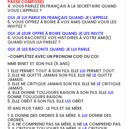
PASSÉ COMPOSÉ)
4. VOUS PARLEZ EN FRANÇAIS À LA SECRÉTAIRE QUAND
VOUS L’APPELEZ ?
OUI JE LUI PARLE EN FRANÇAIS QUAND JE L’APPELLE.
5. VOUS OFFREZ À BOIRE À VOS AMIS QUAND VOUS LES
INVITEZ ?
OUI JE LEUR OFFRE À BOIRE QUAND JE LES INVITE
6. VOUS RACONTEZ VOS HISTOIRES À VOTRE AMI(E)
QUAND VOUS LUI PARLEZ ?
OUI JE LES RACONTE QUAND JE LUI PARLE.
-COMPLÉTEZ AVEC UN PRONOM COD OU COI
MME BINET ET SON FILS (5 ANS)
1. ELLE PERMET TOUT À SON FILS. ELLE
LUI
PERMET TOUT.
2. ELLE NE QUITTE JAMAIS SON FILS. ELLE NE
LE
QUITTE
JAMAIS.
3. ELLE NE CRITIQUE JAMAIS SON FILS. ELLE NE
LE
CRITIQUE
JAMAIS.
4. ELLE DONNE TOUJOURS RAISON À SON FILS. ELLE
LUI
DONNE TOUJOURS RAISON.
5. ELLE OBÉIT À SON FILS. ELLE
LUI
OBÉIT.
10 ANS PLUS TARD : LE FILS ET SA MÈRE
1. IL DONNE DES ORDRES À SA MÈRE. IL
LUI
DONNE DES
ORDRES.
2. IL NE COMPREND PAS SA MÈRE. IL NE
LA
COMPREND PAS.
3. IL CRITIQUE TOUJOURS SA MÈRE. IL
LA
CRITIQUE