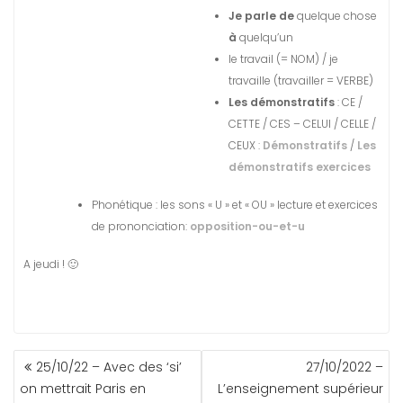
Je parle de
quelque chose
à
quelqu’un
le travail (= NOM) / je
travaille (travailler = VERBE)
Les démonstratifs
: CE /
CETTE / CES – CELUI / CELLE /
CEUX :
Démonstratifs
/
Les
démonstratifs exercices
Phonétique : les sons « U » et « OU » lecture et exercices
de prononciation:
opposition-ou-et-u
A jeudi ! 🙂
NAVIGATION
25/10/22 – Avec des ‘si’
27/10/2022 –
DE
on mettrait Paris en
L’enseignement supérieur
L’ARTICLE