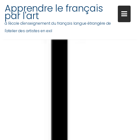
Apprendre le français
par l'art
à l'école d'enseignement du français langue étrangère de
l'atelier des artistes en exil
Skip
to
content