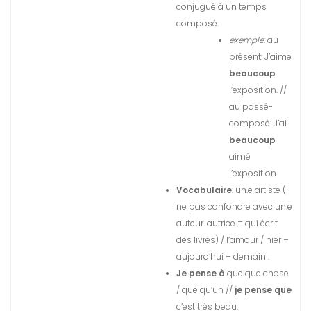
conjugué à un
temps
composé.
exemple
: au
présent: J’aime
beaucoup
l’exposition. //
au passé-
composé: J’ai
beaucoup
aimé
l’exposition.
Vocabulaire
: un.e artiste (
ne pas confondre avec un.e
auteur. autrice = qui écrit
des livres) / l’amour / hier –
aujourd’hui – demain .
Je pense à
quelque chose
/ quelqu’un //
je pense que
c’est très beau.