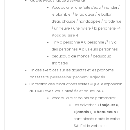
Qu’avez-vous fait ce week-end?
Vocabulaire : une fuite d’eau / inonder /
le plombier / le radiateur / le ballon
d’eau chaude / handicapé.e / l’art de rue
/ un fleuve / une rivière / la périphérie –>
Vocabulaire 4
Il n’y a personne = 0 personne // Il y a
des personnes = plusieurs personnes
beaucoup
de
monde / beaucoup
d’
artistes
Fin des exercices sur les adjectifs et les pronoms
possessifs:
possession-pronom-adjectis
Correction des productions écrites « Quelle exposition
du FRAC avez-vous préférée et pourquoi? »
Vocabulaire et points de grammaire:
Les adverbes «
toujours »,
« jamais », « beaucoup
»
sont placés après le
verbe
SAUF
si le verbe est