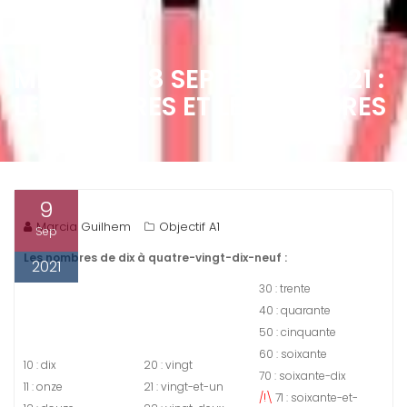
MERCREDI 8 SEPTEMBRE 2021 :
LES CHIFFRES ET LES NOMBRES
9
Marcia Guilhem
Objectif A1
Sep
Les nombres de dix à quatre-vingt-dix-neuf :
2021
30 : trente
40 : quarante
50 : cinquante
60 : soixante
10 : dix
20 : vingt
70 : soixante-dix
11 : onze
21 : vingt-et-un
/!\
71 : soixante-et-