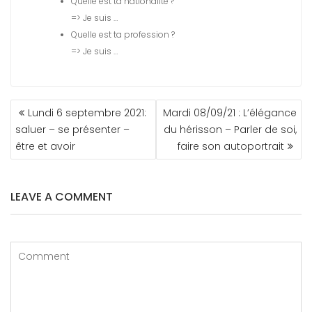
Quelle est ta nationalité ?
=> Je suis …
Quelle est ta profession ?
=> Je suis …
NAVIGATION
Lundi 6 septembre 2021:
Mardi 08/09/21 : L’élégance
DE
saluer – se présenter –
du hérisson – Parler de soi,
L’ARTICLE
être et avoir
faire son autoportrait
LEAVE A COMMENT