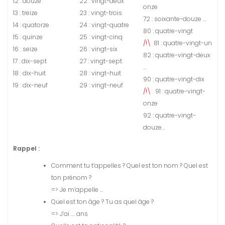
12 : douze
22 : vingt-deux
onze
13 : treize
23 : vingt-trois
72 : soixante-douze …
14 : quatorze
24 : vingt-quatre
80 : quatre-vingt
15 : quinze
25 : vingt-cinq
/!\
81 : quatre-vingt-un
16 : seize
26 : vingt-six
82 : quatre-vingt-deux
17 : dix-sept
27 : vingt-sept
…
18 : dix-huit
28 : vingt-huit
90 : quatre-vingt-dix
19 : dix-neuf
29 : vingt-neuf
/!\
91 : quatre-vingt-
onze
92 : quatre-vingt-
douze…
Rappel :
Comment tu t’appelles ? Quel est ton nom ? Quel est
ton prénom ?
=> Je m’appelle …
Quel est ton âge ? Tu as quel âge ?
=> J’ai …. ans