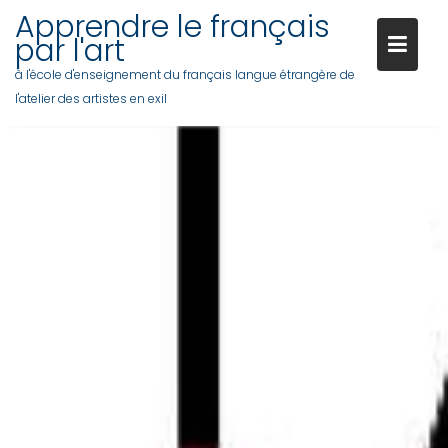
Apprendre le français
par l'art
à l'école d'enseignement du français langue étrangère de
l'atelier des artistes en exil
Skip
to
content